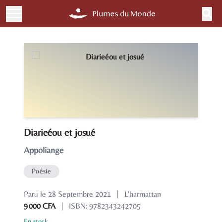
Diarieéou et josué
Appoliange
Poésie
Paru le 28 Septembre 2021
|
L'harmattan
9 000 CFA
|
ISBN: 9782343242705
En stock